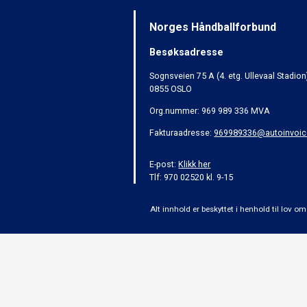
Norges Håndballforbund
Besøksadresse
Sognsveien 75 A (4. etg. Ullevaal Stadion
0855 OSLO
Org.nummer: 969 989 336 MVA
Fakturaadresse:
969989336@autoinvoic
E-post:
Klikk her
Tlf: 970 02520 kl. 9-15
Alt innhold er beskyttet i henhold til lov