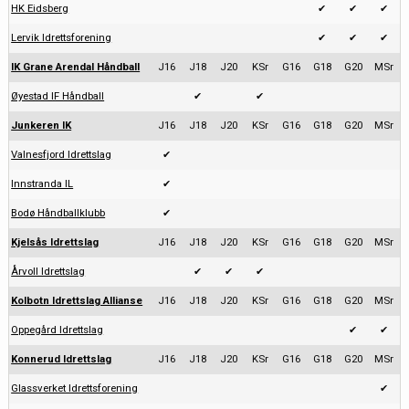
HK Eidsberg
✔
✔
✔
Lervik Idrettsforening
✔
✔
✔
IK Grane Arendal Håndball
J16
J18
J20
KSr
G16
G18
G20
MSr
Øyestad IF Håndball
✔
✔
Junkeren IK
J16
J18
J20
KSr
G16
G18
G20
MSr
Valnesfjord Idrettslag
✔
Innstranda IL
✔
Bodø Håndballklubb
✔
Kjelsås Idrettslag
J16
J18
J20
KSr
G16
G18
G20
MSr
Årvoll Idrettslag
✔
✔
✔
Kolbotn Idrettslag Allianse
J16
J18
J20
KSr
G16
G18
G20
MSr
Oppegård Idrettslag
✔
✔
Konnerud Idrettslag
J16
J18
J20
KSr
G16
G18
G20
MSr
Glassverket Idrettsforening
✔