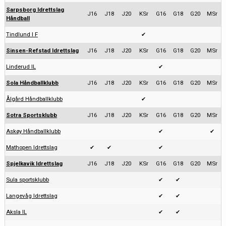
Sarpsborg Idrettslag
J16
J18
J20
KSr
G16
G18
G20
MSr
Håndball
Tindlund I F
✔
Sinsen-Refstad Idrettslag
J16
J18
J20
KSr
G16
G18
G20
MSr
Linderud IL
✔
Sola Håndballklubb
J16
J18
J20
KSr
G16
G18
G20
MSr
Ålgård Håndballklubb
✔
Sotra Sportsklubb
J16
J18
J20
KSr
G16
G18
G20
MSr
Askøy Håndballklubb
✔
✔
Mathopen Idrettslag
✔
✔
✔
Spjelkavik Idrettslag
J16
J18
J20
KSr
G16
G18
G20
MSr
Sula sportsklubb
✔
✔
Langevåg Idrettslag
✔
✔
Aksla IL
✔
✔