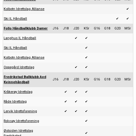
Kolbotn Idrettslag Allianse
✔
Ski IL Håndball
✔
✔
Follo Håndballklubb Damer
J16
J18
J20
KSr
G16
G18
G20
MSr
Langhus IL Håndball
✔
✔
Ski IL Håndball
✔
Kolbotn Idrettslag Allianse
✔
Oppegård Idrettslag
✔
✔
Fredrikstad Ballklubb Avd
J16
J18
J20
KSr
G16
G18
G20
MSr
Kvinnehåndball
Kråkerøy Idrettslag
✔
✔
✔
Råde Idrettslag
✔
✔
✔
Lervik Idrettsforening
✔
✔
✔
Rolvsøy Idrettsforening
✔
Østsiden Idrettslag
✔
Fredrikstad