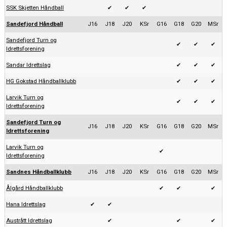
SSK Skjetten Håndball
✔
✔
✔
Sandefjord Håndball
J16
J18
J20
KSr
G16
G18
G20
MSr
Sandefjord Turn og
✔
✔
✔
Idrettsforening
Sandar Idrettslag
✔
✔
✔
HG Gokstad Håndballklubb
✔
✔
✔
Larvik Turn og
✔
✔
✔
Idrettsforening
Sandefjord Turn og
J16
J18
J20
KSr
G16
G18
G20
MSr
Idrettsforening
Larvik Turn og
✔
Idrettsforening
Sandnes Håndballklubb
J16
J18
J20
KSr
G16
G18
G20
MSr
Ålgård Håndballklubb
✔
✔
✔
Hana Idrettslag
✔
✔
Austrått Idrettslag
✔
✔
✔