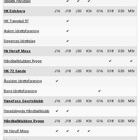
Stabæk Håndball
✔
✔
✔
HK Eidsberg
J16
J18
J20
KSr
G16
G18
G20
MSr
HK Trøgstad 97
✔
Askim Idrettsforening
✔
Degernes Idrettslag
✔
Hk Herulf Moss
J16
J18
J20
KSr
G16
G18
G20
MSr
Håndballklubben Rygge
✔
✔
HK-72 Sande
J16
J18
J20
KSr
G16
G18
G20
MSr
Åssiden Idrettsforening
✔
Borre Idrettsforening
✔
Hønefoss Sportsklubb
J16
J18
J20
KSr
G16
G18
G20
MSr
Heradsbygda Håndballklubb
✔
✔
Håndballklubben Rygge
J16
J18
J20
KSr
G16
G18
G20
MSr
Hk Herulf Moss
✔
✔
✔
✔