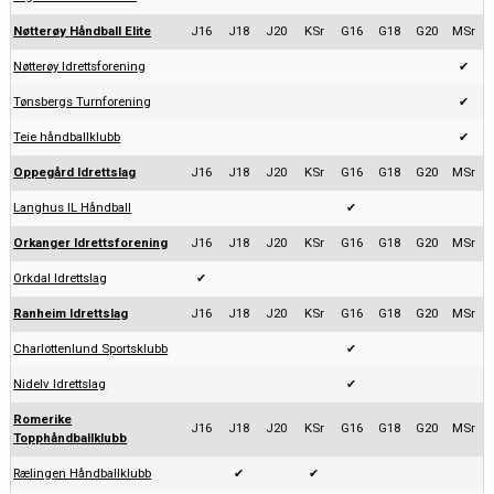
Nøtterøy Håndball Elite
J16
J18
J20
KSr
G16
G18
G20
MSr
Nøtterøy Idrettsforening
✔
Tønsbergs Turnforening
✔
Teie håndballklubb
✔
Oppegård Idrettslag
J16
J18
J20
KSr
G16
G18
G20
MSr
Langhus IL Håndball
✔
Orkanger Idrettsforening
J16
J18
J20
KSr
G16
G18
G20
MSr
Orkdal Idrettslag
✔
Ranheim Idrettslag
J16
J18
J20
KSr
G16
G18
G20
MSr
Charlottenlund Sportsklubb
✔
Nidelv Idrettslag
✔
Romerike
J16
J18
J20
KSr
G16
G18
G20
MSr
Topphåndballklubb
Rælingen Håndballklubb
✔
✔