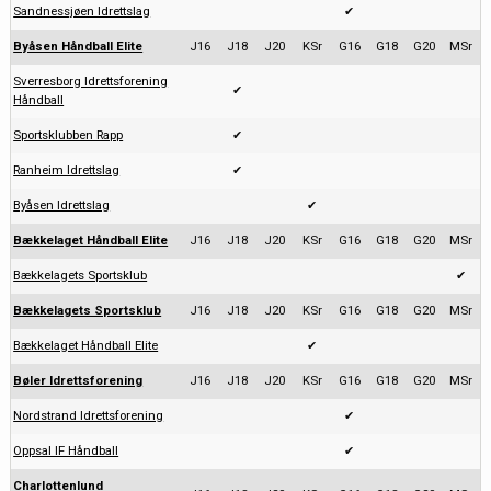
Sandnessjøen Idrettslag
✔
Byåsen Håndball Elite
J16
J18
J20
KSr
G16
G18
G20
MSr
Sverresborg Idrettsforening
✔
Håndball
Sportsklubben Rapp
✔
Ranheim Idrettslag
✔
Byåsen Idrettslag
✔
Bækkelaget Håndball Elite
J16
J18
J20
KSr
G16
G18
G20
MSr
Bækkelagets Sportsklub
✔
Bækkelagets Sportsklub
J16
J18
J20
KSr
G16
G18
G20
MSr
Bækkelaget Håndball Elite
✔
Bøler Idrettsforening
J16
J18
J20
KSr
G16
G18
G20
MSr
Nordstrand Idrettsforening
✔
Oppsal IF Håndball
✔
Charlottenlund