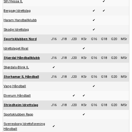
SIF/Hessa IL
✔
Bergsøy Idrettslag
✔
✔
Haram Handballklubb
✔
Skodje Idrettslag
✔
Sportsklubben Nord
J16
J18
J20
KSr
G16
G18
G20
MSr
Idrettslaget Rival
✔
Stjørdal Håndballklubb
J16
J18
J20
KSr
G16
G18
G20
MSr
Stjørdals-Blink IL
✔
Storhamar IL Håndball
J16
J18
J20
KSr
G16
G18
G20
MSr
Vang Håndball
✔
Elverum Håndball
✔
✔
Strindheim Idrettslag
J16
J18
J20
KSr
G16
G18
G20
MSr
Sportsklubben Rapp
✔
Sverresborg Idrettsforening
✔
Håndball