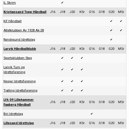
IL Skrim
✔
Kristiansand Topp Håndball
J16
J18
J20
KSr
G16
G18
G20
MSr
Kif Håndball
✔
✔
Atletklubben Av 1928 Ak-28
✔
✔
Randesund Idrettslag
✔
Larvik Håndballklubb
J16
J18
J20
KSr
G16
G18
G20
MSr
Sportsklubben Stag
✔
✔
✔
Larvik Turn og
✔
✔
✔
Idrettsforening
Nesjar Idrettsforening
✔
✔
✔
Tjølling Idrettsforening
✔
✔
✔
Lfh 09 Lillehammer
J16
J18
J20
KSr
G16
G18
G20
MSr
Faaberg Håndball
Biri Idrettslag
✔
Lillesand Idrettslag
J16
J18
J20
KSr
G16
G18
G20
MSr