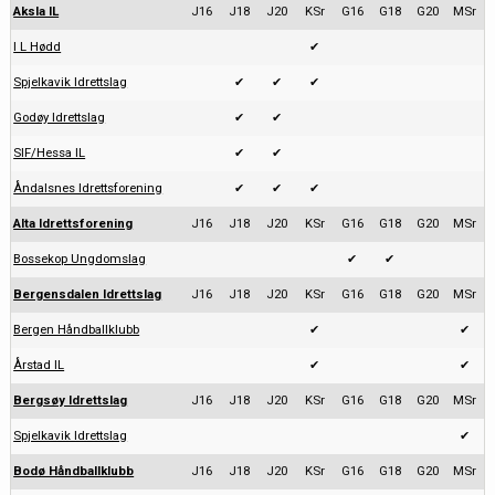
Aksla IL
J16
J18
J20
KSr
G16
G18
G20
MSr
I L Hødd
✔
Spjelkavik Idrettslag
✔
✔
✔
Godøy Idrettslag
✔
✔
SIF/Hessa IL
✔
✔
Åndalsnes Idrettsforening
✔
✔
✔
Alta Idrettsforening
J16
J18
J20
KSr
G16
G18
G20
MSr
Bossekop Ungdomslag
✔
✔
Bergensdalen Idrettslag
J16
J18
J20
KSr
G16
G18
G20
MSr
Bergen Håndballklubb
✔
✔
Årstad IL
✔
✔
Bergsøy Idrettslag
J16
J18
J20
KSr
G16
G18
G20
MSr
Spjelkavik Idrettslag
✔
Bodø Håndballklubb
J16
J18
J20
KSr
G16
G18
G20
MSr