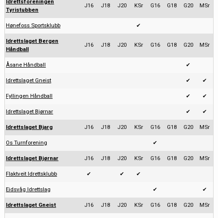
Idrettsforeningen
J16
J18
J20
KSr
G16
G18
G20
MSr
Tyristubben
Hønefoss Sportsklubb
✔
Idrettslaget Bergen
J16
J18
J20
KSr
G16
G18
G20
MSr
Håndball
Åsane Håndball
✔
Idrettslaget Gneist
✔
✔
Fyllingen Håndball
✔
✔
Idrettslaget Bjørnar
✔
✔
Idrettslaget Bjarg
J16
J18
J20
KSr
G16
G18
G20
MSr
Os Turnforening
✔
Idrettslaget Bjørnar
J16
J18
J20
KSr
G16
G18
G20
MSr
Flaktveit Idrettsklubb
✔
✔
✔
Eidsvåg Idrettslag
✔
✔
Idrettslaget Gneist
J16
J18
J20
KSr
G16
G18
G20
MSr