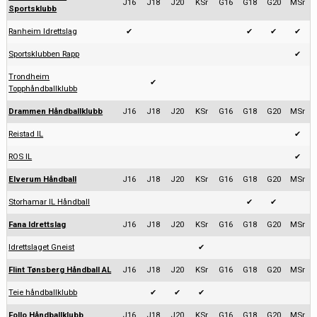
J16
J18
J20
KSr
G16
G18
G20
MSr
Sportsklubb
Ranheim Idrettslag
✔
✔
✔
✔
Sportsklubben Rapp
✔
Trondheim
✔
Topphåndballklubb
Drammen Håndballklubb
J16
J18
J20
KSr
G16
G18
G20
MSr
Reistad IL
✔
ROS IL
✔
Elverum Håndball
J16
J18
J20
KSr
G16
G18
G20
MSr
Storhamar IL Håndball
✔
✔
Fana Idrettslag
J16
J18
J20
KSr
G16
G18
G20
MSr
Idrettslaget Gneist
✔
Flint Tønsberg Håndball AL
J16
J18
J20
KSr
G16
G18
G20
MSr
Teie håndballklubb
✔
✔
✔
Follo Håndballklubb
J16
J18
J20
KSr
G16
G18
G20
MSr