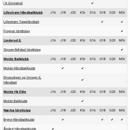
I K Gimletroll
✔
Lillestrøm Håndballklubb
J16
J18
J20
KSr
G16
G18
G20
MSr
Lillestrøm Topphåndball
✔
✔
Frogner Idrettslag
✔
Linderud IL
J16
J18
J20
KSr
G16
G18
G20
MSr
Sinsen-Refstad Idrettslag
✔
Molde Ballklubb
J16
J18
J20
KSr
G16
G18
G20
MSr
Molde Håndballklubb
✔
✔
Elnesvågen og Omegn IL
✔
Håndball
Molde Hk Elite
J16
J18
J20
KSr
G16
G18
G20
MSr
Molde Ballklubb
✔
Nærbø Idrettslag
J16
J18
J20
KSr
G16
G18
G20
MSr
Bryne Håndballklubb
✔
✔
✔
✔
Ålgård Håndballklubb
✔