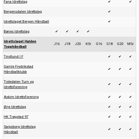
Fana Idrettslag
✔
✔
Bergensdalen Idrettslag
✔
Idrettslaget Bergen Håndball
✔
Bønes Idrettslag
✔
✔
✔
✔
Idrettslaget Halden
J16
J18
J20
KSr
G16
G18
G20
MSr
Topphåndball
Tindlund I F
✔
✔
✔
Gamle Fredrikstad
✔
✔
✔
Håndballklubb
Tistedalen Turn og
✔
✔
✔
Idrettsforening
Askim Idrettsforening
✔
✔
✔
Ørje Idrettslag
✔
✔
✔
HK Trøgstad 97
✔
✔
✔
Sarpsborg Idrettslag
✔
✔
✔
Håndball