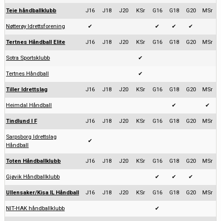
Teie håndballklubb
J16
J18
J20
KSr
G16
G18
G20
MSr
Nøtterøy Idrettsforening
✔
✔
✔
✔
Tertnes Håndball Elite
J16
J18
J20
KSr
G16
G18
G20
MSr
Sotra Sportsklubb
✔
Tertnes Håndball
✔
Tiller Idrettslag
J16
J18
J20
KSr
G16
G18
G20
MSr
Heimdal Håndball
✔
✔
Tindlund I F
J16
J18
J20
KSr
G16
G18
G20
MSr
Sarpsborg Idrettslag
✔
Håndball
Toten Håndballklubb
J16
J18
J20
KSr
G16
G18
G20
MSr
Gjøvik Håndballklubb
✔
✔
✔
Ullensaker/Kisa IL Håndball
J16
J18
J20
KSr
G16
G18
G20
MSr
NIT-HAK håndballklubb
✔