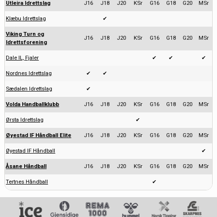
Utleira Idrettslag
J16
J18
J20
KSr
G16
G18
G20
MSr
Klæbu Idrettslag
✔
Viking Turn og
J16
J18
J20
KSr
G16
G18
G20
MSr
Idrettsforening
Dale IL, Fjaler
✔
✔
✔
Nordnes Idrettslag
✔
✔
Sædalen Idrettslag
✔
Volda Handballklubb
J16
J18
J20
KSr
G16
G18
G20
MSr
Ørsta Idrettslag
✔
Øyestad IF Håndball Elite
J16
J18
J20
KSr
G16
G18
G20
MSr
Øyestad IF Håndball
✔
Åsane Håndball
J16
J18
J20
KSr
G16
G18
G20
MSr
Tertnes Håndball
✔