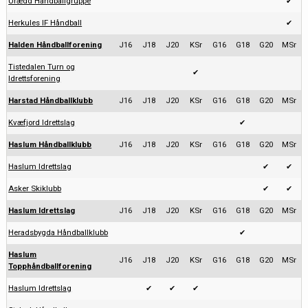
Urædd Håndballgruppe
✔
Herkules IF Håndball
✔
Halden Håndballforening
J16
J18
J20
KSr
G16
G18
G20
MSr
Tistedalen Turn og
✔
Idrettsforening
Harstad Håndballklubb
J16
J18
J20
KSr
G16
G18
G20
MSr
Kvæfjord Idrettslag
✔
Haslum Håndballklubb
J16
J18
J20
KSr
G16
G18
G20
MSr
Haslum Idrettslag
✔
✔
Asker Skiklubb
✔
✔
Haslum Idrettslag
J16
J18
J20
KSr
G16
G18
G20
MSr
Heradsbygda Håndballklubb
✔
Haslum
J16
J18
J20
KSr
G16
G18
G20
MSr
Topphåndballforening
Haslum Idrettslag
✔
✔
✔