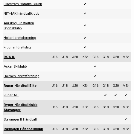
Lillestrøm Håndballklubb
✔
NIT-HAK håndballklubb
✔
Aurskog-Finstadbru
✔
Sportsklubb
Holter Idrettsforening
✔
Frogner Idrettslag
✔
ROS IL
J16
J18
J20
KSr
G16
G18
G20
MSr
Asker Skiklubb
✔
Holmen Idrettsforening
✔
Runar Håndball Elite
J16
J18
J20
KSr
G16
G18
G20
MSr
Runar AIL
✔
✔
✔
Ryger Håndballklubb
J16
J18
J20
KSr
G16
G18
G20
MSr
Stavanger
Stavanger If Håndball
✔
Rælingen Håndballklubb
J16
J18
J20
KSr
G16
G18
G20
MSr