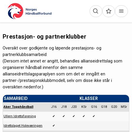
Prestasjon- og partnerklubber
Oversikt over godkjente og løpende prestasjons- og
partnerklubbsamarbeid:
(Dersom intet annet er angitt, behandles allianseidrettslag som
organiserer håndball innenfor den samme
allianseidrettslagsparaplyen som om det er inngått en
partner-/prestasjonsklubbmodell, selv om disse ikke står i
oversikten nedenfor.)
SAMARBEID
KLASSER
Aker Topphåndball
J16
J18
J20
KSr
G16
G18
G20
MSr
Ullern Idrettsforening
✔
✔
✔
✔
✔
Idrettslaget Holeværingen
✔