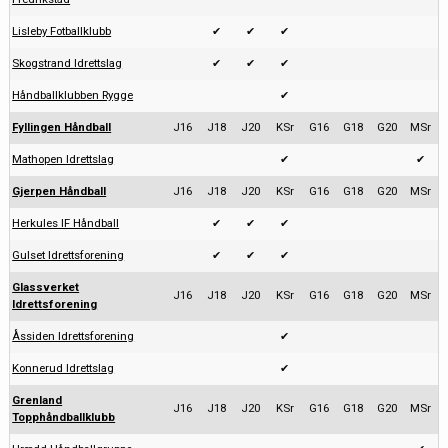
Lisleby Fotballklubb
✔
✔
✔
Skogstrand Idrettslag
✔
✔
✔
Håndballklubben Rygge
✔
Fyllingen Håndball
J16
J18
J20
KSr
G16
G18
G20
MSr
Mathopen Idrettslag
✔
✔
Gjerpen Håndball
J16
J18
J20
KSr
G16
G18
G20
MSr
Herkules IF Håndball
✔
✔
✔
Gulset Idrettsforening
✔
✔
✔
Glassverket
J16
J18
J20
KSr
G16
G18
G20
MSr
Idrettsforening
Åssiden Idrettsforening
✔
Konnerud Idrettslag
✔
Grenland
J16
J18
J20
KSr
G16
G18
G20
MSr
Topphåndballklubb