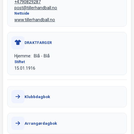
+4790829287
post@tillerhandball.no
Nettside
www.tillerhandball.no
DRAKTFARGER
Hjemme: Blå - Blå
Stiftet
15.01.1916
Klubbdagbok
Arrangørdagbok