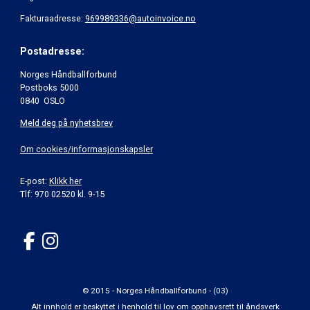
Fakturaadresse:
969989336@autoinvoice.no
Postadresse:
Norges Håndballforbund
Postboks 5000
0840 OSLO
Meld deg på nyhetsbrev
Om cookies/informasjonskapsler
E-post:
Klikk her
Tlf: 970 02520 kl. 9-15
© 2015 - Norges Håndballforbund - (03)
Alt innhold er beskyttet i henhold til lov om opphavsrett til åndsverk