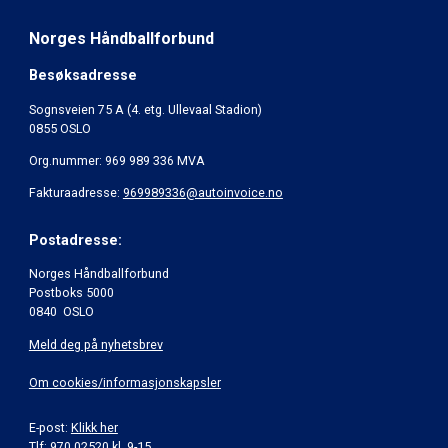
Norges Håndballforbund
Besøksadresse
Sognsveien 75 A (4. etg. Ullevaal Stadion)
0855 OSLO
Org.nummer: 969 989 336 MVA
Fakturaadresse:
969989336@autoinvoice.no
Postadresse:
Norges Håndballforbund
Postboks 5000
0840 OSLO
Meld deg på nyhetsbrev
Om cookies/informasjonskapsler
E-post:
Klikk her
Tlf: 970 02520 kl. 9-15