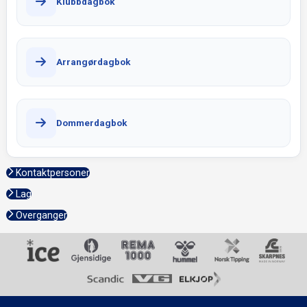
Klubbdagbok
Arrangørdagbok
Dommerdagbok
Kontaktpersoner
Lag
Overganger