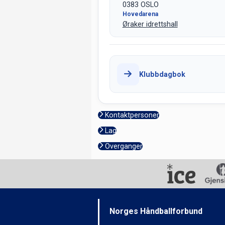
0383 OSLO
Hovedarena
Øraker idrettshall
Klubbdagbok
Kontaktpersoner
Lag
Overganger
Norges Håndballforbund