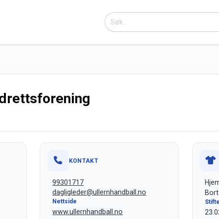
Idrettsforening
KONTAKT
99301717
Hjem
dagligleder@ullernhandball.no
Bort
Nettside
Stift
www.ullernhandball.no
23.0