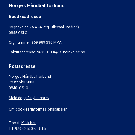
Norges Håndballforbund
Besøksadresse
Sognsveien 75 A (4. etg. Ullevaal Stadion)
0855 OSLO
Org.nummer: 969 989 336 MVA
Fakturaadresse:
969989336@autoinvoice.no
Postadresse:
Norges Håndballforbund
Postboks 5000
0840 OSLO
Meld deg på nyhetsbrev
Om cookies/informasjonskapsler
E-post:
Klikk her
Tlf: 970 02520 kl. 9-15