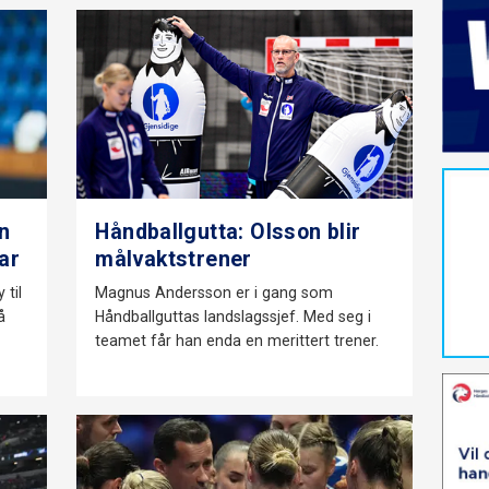
n
Håndballgutta: Olsson blir
ar
målvaktstrener
 til
Magnus Andersson er i gang som
å
Håndballguttas landslagssjef. Med seg i
teamet får han enda en merittert trener.