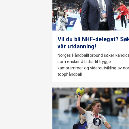
Vil du bli NHF-delegat? Sø
vår utdanning!
Norges Håndballforbund søker kandid
som ønsker å bidra til trygge
kamprammer og videreutvikling av no
topphåndball.