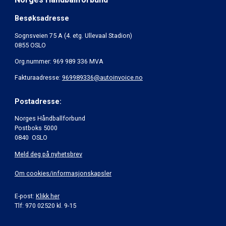
Besøksadresse
Sognsveien 75 A (4. etg. Ullevaal Stadion)
0855 OSLO
Org.nummer: 969 989 336 MVA
Fakturaadresse:
969989336@autoinvoice.no
Postadresse:
Norges Håndballforbund
Postboks 5000
0840 OSLO
Meld deg på nyhetsbrev
Om cookies/informasjonskapsler
E-post:
Klikk her
Tlf: 970 02520 kl. 9-15