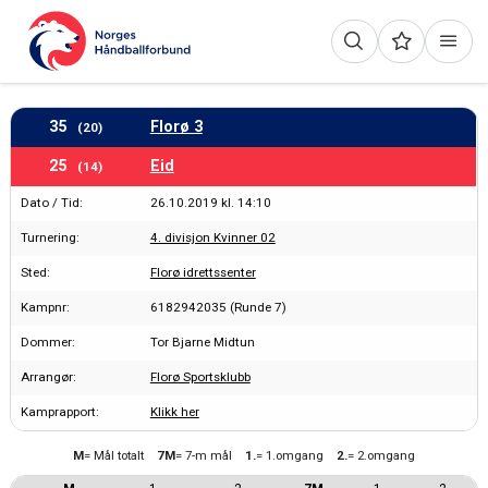
35
Florø 3
(20)
25
Eid
(14)
Dato / Tid:
26.10.2019 kl. 14:10
Turnering:
4. divisjon Kvinner 02
Sted:
Florø idrettssenter
Kampnr:
6182942035 (Runde 7)
Dommer:
Tor Bjarne Midtun
Arrangør:
Florø Sportsklubb
Kamprapport:
Klikk her
M
= Mål totalt
7M
= 7-m mål
1.
= 1.omgang
2.
= 2.omgang