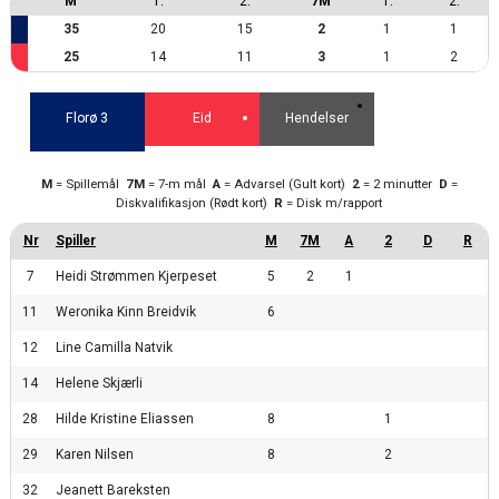
M
1.
2.
7M
1.
2.
35
20
15
2
1
1
25
14
11
3
1
2
Florø 3
Eid
Hendelser
M
= Spillemål
7M
= 7-m mål
A
= Advarsel (Gult kort)
2
= 2 minutter
D
=
Diskvalifikasjon (Rødt kort)
R
= Disk m/rapport
7
Heidi Strømmen Kjerpeset
5
2
1
11
Weronika Kinn Breidvik
6
12
Line Camilla Natvik
14
Helene Skjærli
28
Hilde Kristine Eliassen
8
1
29
Karen Nilsen
8
2
32
Jeanett Bareksten