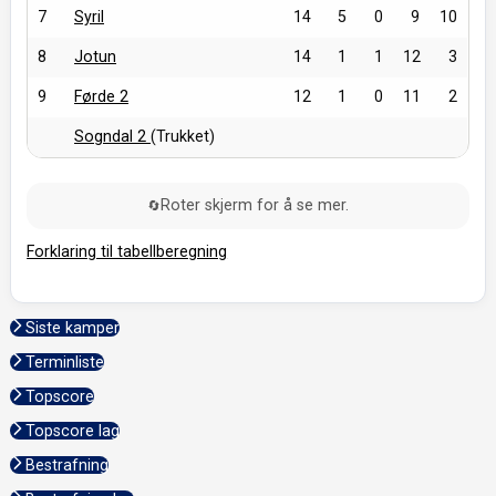
7
Syril
14
5
0
9
10
8
Jotun
14
1
1
12
3
9
Førde 2
12
1
0
11
2
Sogndal 2
(Trukket)
Roter skjerm for å se mer.
🔄
Forklaring til tabellberegning
Siste kamper
Terminliste
Topscore
Topscore lag
Bestrafning