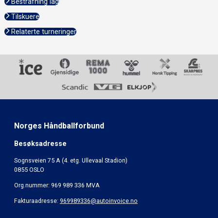
Bestrafning lag
Tilskuere
Relaterte turneringer
Norges Håndballforbund
Besøksadresse
Sognsveien 75 A (4. etg. Ullevaal Stadion)
0855 OSLO
Org.nummer: 969 989 336 MVA
Fakturaadresse:
969989336@autoinvoice.no