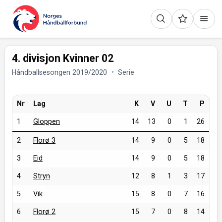
4. divisjon Kvinner 02
Håndballsesongen 2019/2020
Serie
Nr
Lag
K
V
U
T
P
1
Gloppen
14
13
0
1
26
2
Florø 3
14
9
0
5
18
3
Eid
14
9
0
5
18
4
Stryn
12
8
1
3
17
5
Vik
15
8
0
7
16
6
Florø 2
15
7
0
8
14