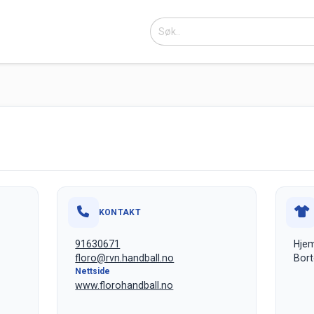
KONTAKT
91630671
Hjem
floro@rvn.handball.no
Bort
Nettside
www.florohandball.no