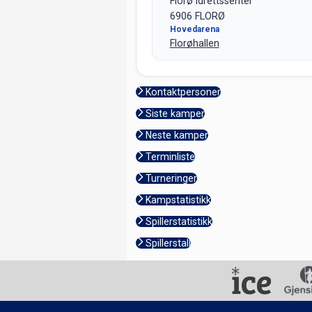
Florø Idrettssenter
6906 FLORØ
Hovedarena
Florøhallen
Kontaktpersoner
Siste kamper
Neste kamper
Terminliste
Turneringer
Kampstatistikk
Spillerstatistikk
Spillerstall