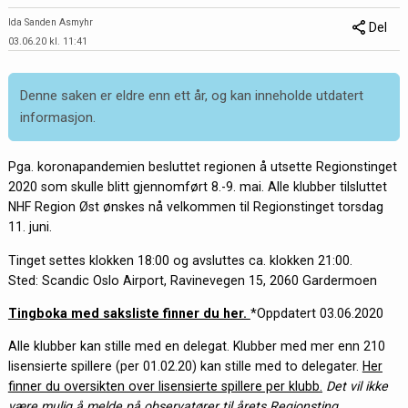
Ida Sanden Asmyhr
Del
03.06.20 kl. 11:41
Denne saken er eldre enn ett år, og kan inneholde utdatert
informasjon.
Pga. koronapandemien besluttet regionen å utsette Regionstinget
2020 som skulle blitt gjennomført 8.-9. mai. Alle klubber tilsluttet
NHF Region Øst ønskes nå velkommen til Regionstinget torsdag
11. juni.
Tinget settes klokken 18:00 og avsluttes ca. klokken 21:00.
Sted: Scandic Oslo Airport, Ravinevegen 15, 2060 Gardermoen
Tingboka med saksliste finner du her.
*Oppdatert 03.06.2020
Alle klubber kan stille med en delegat. Klubber med mer enn 210
lisensierte spillere (per 01.02.20) kan stille med to delegater.
Her
finner du oversikten over lisensierte spillere per klubb.
Det vil ikke
være mulig å melde på observatører til årets Regionsting.