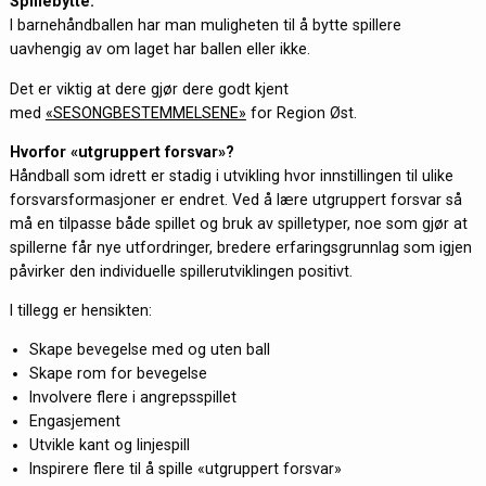
Spillebytte:
I barnehåndballen har man muligheten til å bytte spillere
uavhengig av om laget har ballen eller ikke.
Det er viktig at dere gjør dere godt kjent
med
«SESONGBESTEMMELSENE»
for Region Øst.
Hvorfor «utgruppert forsvar»?
Håndball som idrett er stadig i utvikling hvor innstillingen til ulike
forsvarsformasjoner er endret. Ved å lære utgruppert forsvar så
må en tilpasse både spillet og bruk av spilletyper, noe som gjør at
spillerne får nye utfordringer, bredere erfaringsgrunnlag som igjen
påvirker den individuelle spillerutviklingen positivt.
I tillegg er hensikten:
Skape bevegelse med og uten ball
Skape rom for bevegelse
Involvere flere i angrepsspillet
Engasjement
Utvikle kant og linjespill
Inspirere flere til å spille «utgruppert forsvar»