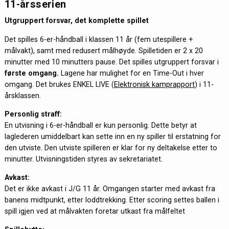
11-årsserien
Utgruppert forsvar, det komplette spillet
Det spilles 6-er-håndball i klassen 11 år (fem utespillere +
målvakt), samt med redusert målhøyde. Spilletiden er 2 x 20
minutter med 10 minutters pause. Det spilles utgruppert forsvar i
første omgang.
Lagene har mulighet for en Time-Out i hver
omgang. Det brukes ENKEL LIVE (
Elektronisk kamprapport
) i 11-
årsklassen.
Personlig straff:
En utvisning i 6-er-håndball er kun personlig. Dette betyr at
laglederen umiddelbart kan sette inn en ny spiller til erstatning for
den utviste. Den utviste spilleren er klar for ny deltakelse etter to
minutter. Utvisningstiden styres av sekretariatet.
Avkast:
Det er ikke avkast i J/G 11 år. Omgangen starter med avkast fra
banens midtpunkt, etter loddtrekking. Etter scoring settes ballen i
spill igjen ved at målvakten foretar utkast fra målfeltet