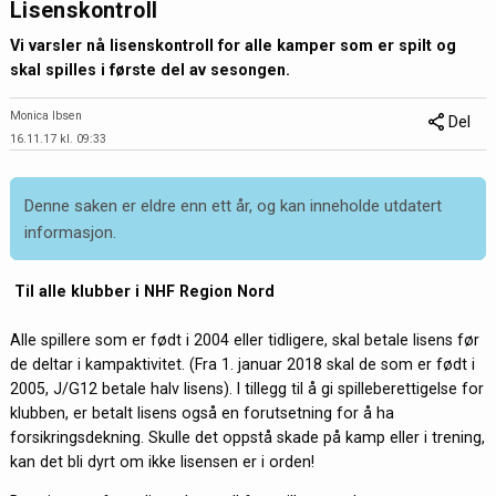
Lisenskontroll
Vi varsler nå lisenskontroll for alle kamper som er spilt og
skal spilles i første del av sesongen.
Monica Ibsen
Del
16.11.17 kl. 09:33
Denne saken er eldre enn ett år, og kan inneholde utdatert
informasjon.
Til alle klubber i NHF Region Nord
Alle spillere som er født i 2004 eller tidligere, skal betale lisens før
de deltar i kampaktivitet. (Fra 1. januar 2018 skal de som er født i
2005, J/G12 betale halv lisens). I tillegg til å gi spilleberettigelse for
klubben, er betalt lisens også en forutsetning for å ha
forsikringsdekning. Skulle det oppstå skade på kamp eller i trening,
kan det bli dyrt om ikke lisensen er i orden!