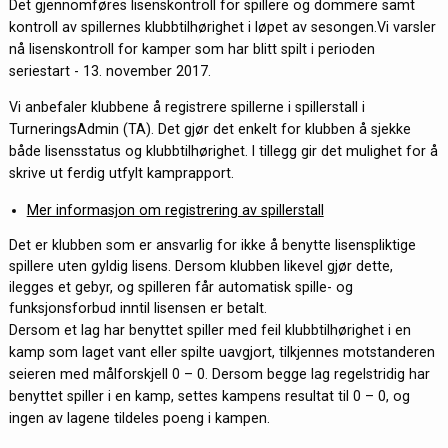
Det gjennomføres lisenskontroll for spillere og dommere samt
kontroll av spillernes klubbtilhørighet i løpet av sesongen.Vi varsler
nå lisenskontroll for kamper som har blitt spilt i perioden
seriestart - 13. november 2017.
Vi anbefaler klubbene å registrere spillerne i spillerstall i
TurneringsAdmin (TA). Det gjør det enkelt for klubben å sjekke
både lisensstatus og klubbtilhørighet. I tillegg gir det mulighet for å
skrive ut ferdig utfylt kamprapport.
Mer informasjon om registrering av spillerstall
Det er klubben som er ansvarlig for ikke å benytte lisenspliktige
spillere uten gyldig lisens. Dersom klubben likevel gjør dette,
ilegges et gebyr, og spilleren får automatisk spille- og
funksjonsforbud inntil lisensen er betalt.
Dersom et lag har benyttet spiller med feil klubbtilhørighet i en
kamp som laget vant eller spilte uavgjort, tilkjennes motstanderen
seieren med målforskjell 0 – 0. Dersom begge lag regelstridig har
benyttet spiller i en kamp, settes kampens resultat til 0 – 0, og
ingen av lagene tildeles poeng i kampen.