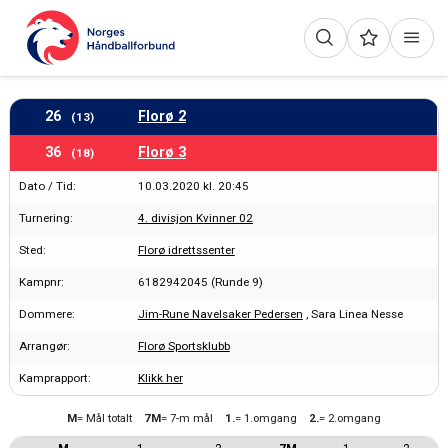
26
Florø 2
(13)
36
Florø 3
(18)
Dato / Tid:
10.03.2020 kl. 20:45
Turnering:
4. divisjon Kvinner 02
Sted:
Florø idrettssenter
Kampnr:
6182942045 (Runde 9)
Dommere:
Jim-Rune Navelsaker Pedersen
, Sara Linea Nesse
Arrangør:
Florø Sportsklubb
Kamprapport:
Klikk her
M
= Mål totalt
7M
= 7-m mål
1.
= 1.omgang
2.
= 2.omgang