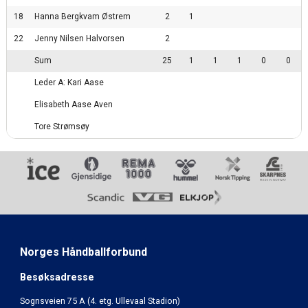
18
Hanna Bergkvam Østrem
2
1
22
Jenny Nilsen Halvorsen
2
Sum
25
1
1
1
0
0
Leder A: Kari Aase
Elisabeth Aase Aven
Tore Strømsøy
Norges Håndballforbund
Besøksadresse
Sognsveien 75 A (4. etg. Ullevaal Stadion)