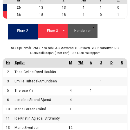
M
1.
2.
7M
1.
2.
26
13
13
1
1
0
36
18
18
1
0
1
Florø 2
Florø 3
Hendelser
M
= Spillemål
7M
= 7-m mål
A
= Advarsel (Gult kort)
2
= 2 minutter
D
=
Diskvalifikasjon (Rødt kort)
R
= Disk m/rapport
2
Thea Celine Røed Haukås
3
Emilie Tuftedal-Amundsen
1
5
Therese Yri
4
1
6
Josefine Strand Bjørnå
4
10
Maria Larsen Svånå
1
11
Ida-Kristin Agledal Strømsøy
13
Marie Sivertsen
12