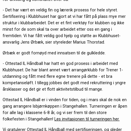
- Det har vært en veldig fin og lærerik prosess for hele styret.
Sertifisering i Klubbhuset har gjort at vi har fått på plass mye mer
struktur i klubbarbeidet. Det er et fint verktøy for klubben og ikke
minst for de som skal ta over arbeidet etter oss en gang i
fremtiden. Vi har fått veldig god hjelp og støtte av Klubbhuset-
ansvarlig Jens Ørbæk, sier styreleder Marius Thorstad.
Ørbæk er godt fornøyd med innsatsen til de gulkledde.
- Ottestad IL Håndball har hatt en god prosess i arbeidet med
Klubbhuset. De har blant annet vært arrangørklubb for Trener 1-
utdanning og fått med flere egne trenere på dette - et bra
kompetanseløft. I tillegg jobbes det godt med rekruttering i yngre
årsklasser og det gir et flott aktivitetstilbud til mange.
Ottestad IL Håndball er i vinden for tiden, og i mars skal de nok en
gang arrangere Isbjørnkøppen i Stangehallen. Turneringen er åpen
for alle lag i klassene 6-8 år, og vi ser frem til den store
folkefesten i Stangehallen!
Les invitasjonen til turneringen her.
Vi gratulerer Ottestad IL Håndball med sertifiseringen, og gleder