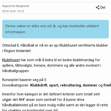
August Eie-Stangeland
Del
20.01.25 kl. 15:15
Denne saken er eldre enn ett år, og kan inneholde utdatert
informasjon.
Ottestad IL Håndball er nå en av sju Klubbhuset-sertifiserte klubber
i Region Innlandet.
Klubbhuset
har som mål å bidra til en bedre klubbhverdag for
spillere, tillitsvalgte, trenere, dommere og alle andre involvert i
håndballgruppen.
Konseptet baserer seg på 5
hovedkategorier:
Klubbdrift
,
sport,
rekruttering
,
dommer
og
friv
Innenfor hver kategori er det definert kriterier som totalt sett
utgjør det NHF anser som sentralt for å kunne drive
håndballaktivitet på en best mulig måte samt at det legger til rette
for utvikling og kontinuitet over tid.