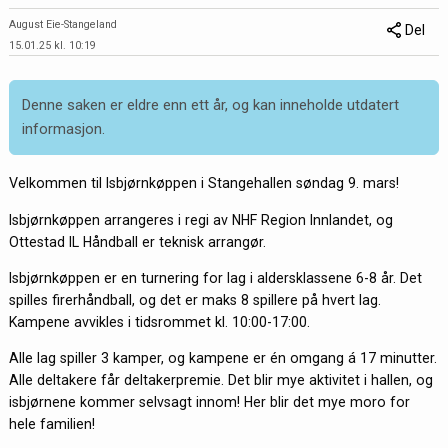
August Eie-Stangeland
Del
15.01.25 kl. 10:19
Denne saken er eldre enn ett år, og kan inneholde utdatert
informasjon.
Velkommen til Isbjørnkøppen i Stangehallen søndag 9. mars!
Isbjørnkøppen arrangeres i regi av NHF Region Innlandet, og
Ottestad IL Håndball er teknisk arrangør.
Isbjørnkøppen er en turnering for lag i aldersklassene 6-8 år. Det
spilles firerhåndball, og det er maks 8 spillere på hvert lag.
Kampene avvikles i tidsrommet kl. 10:00-17:00.
Alle lag spiller 3 kamper, og kampene er én omgang á 17 minutter.
Alle deltakere får deltakerpremie. Det blir mye aktivitet i hallen, og
isbjørnene kommer selvsagt innom! Her blir det mye moro for
hele familien!