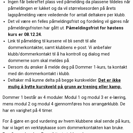
Ingen får bekreftet plass ved påmelding da plassene tildeles når
påmeldingen er lukket og da vil størrelsesorden på årets
lagspåmelding være veiledende for antall deltakere per klubb.
Det vil være en felles påmeldingsfrist og fordeling vil gjøres når
påmeldingsfristen har gått ut.
Påmeldingsfrist for høstens
kurs er 08.12.24.
Link til påmelding til kursene vil bli sendt til alle
dommerkontakter, samt klubbens e-post. Vi anbefaler
klubb/dommerkontakt til å ha kontroll og dialog med
dommerne som skal meldes på.
Dersom du ønsker å melde deg på Dommer 1-kurs, ta kontakt
med din dommerkontakt i klubb.
Deltaker må kunne delta på begge kurskvelder.
Det er ikke
mulig å bytte kurskveld på grunn av trening eller kamp.
Dommer 1 består av 4 moduler. Modul 1 og modul 3 er e-læring,
mens modul 2 og modul 4 gjennomføres hos arrangørklubb. De
har en varighet på 4 timer.
For å gjøre en god vurdering av hvem klubbene skal sende på kurs,
har vi laget en verktøykasse som dommerkontakten kan bruke.