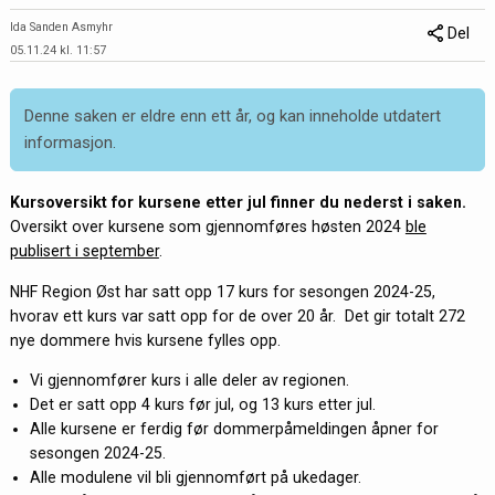
Ida Sanden Asmyhr
Del
05.11.24 kl. 11:57
Denne saken er eldre enn ett år, og kan inneholde utdatert
informasjon.
Kursoversikt for kursene etter jul finner du nederst i saken.
Oversikt over kursene som gjennomføres høsten 2024
ble
publisert i september
.
NHF Region Øst har satt opp 17 kurs for sesongen 2024-25,
hvorav ett kurs var satt opp for de over 20 år. Det gir totalt 272
nye dommere hvis kursene fylles opp.
Vi gjennomfører kurs i alle deler av regionen.
Det er satt opp 4 kurs før jul, og 13 kurs etter jul.
Alle kursene er ferdig før dommerpåmeldingen åpner for
sesongen 2024-25.
Alle modulene vil bli gjennomført på ukedager.