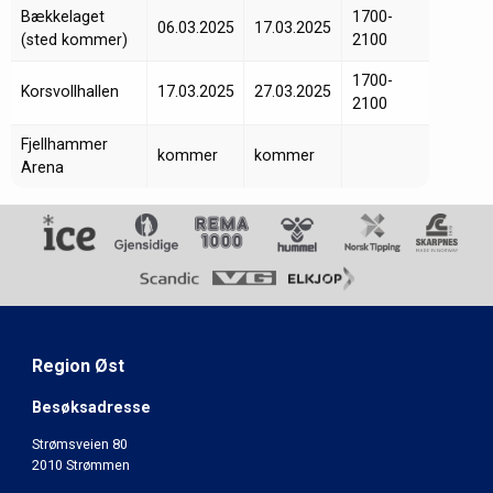
Bækkelaget
1700-
06.03.2025
17.03.2025
(sted kommer)
2100
1700-
Korsvollhallen
17.03.2025
27.03.2025
2100
Fjellhammer
kommer
kommer
Arena
Region Øst
Besøksadresse
Strømsveien 80
2010 Strømmen