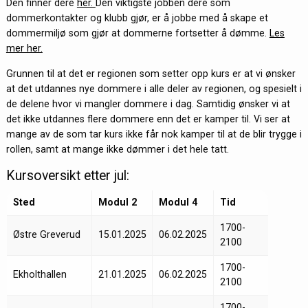
Den finner dere
her.
Den viktigste jobben dere som
dommerkontakter og klubb gjør, er å jobbe med å skape et
dommermiljø som gjør at dommerne fortsetter å dømme.
Les
mer her.
Grunnen til at det er regionen som setter opp kurs er at vi ønsker
at det utdannes nye dommere i alle deler av regionen, og spesielt i
de delene hvor vi mangler dommere i dag. Samtidig ønsker vi at
det ikke utdannes flere dommere enn det er kamper til. Vi ser at
mange av de som tar kurs ikke får nok kamper til at de blir trygge i
rollen, samt at mange ikke dømmer i det hele tatt.
Kursoversikt etter jul:
Sted
Modul 2
Modul 4
Tid
1700-
Østre Greverud
15.01.2025
06.02.2025
2100
1700-
Ekholthallen
21.01.2025
06.02.2025
2100
1700-