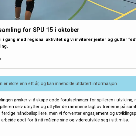
amling for SPU 15 i oktober
i i gang med regional aktivitet og vi inviterer jenter og gutter født 
ing.
r
 er eldre enn ett år, og kan inneholde utdatert informasjon.
ingen ønsker vi å skape gode forutsetninger for spilleren i utvikling, 
pilleren selv utnytter og utfyller de rammene lagt av trenerne på saml
e ferdige håndballspillere, men vi forventer engasjement og utviklings
arbeide godt for å nå målene sine og videreutvikle seg i sitt miljø.