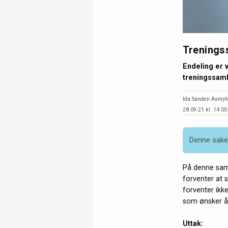
Treningss
Endeling er v
treningssaml
Ida Sanden Asmyh
28.09.21 kl. 14:00
Denne saken
På denne saml
forventer at s
forventer ikk
som ønsker å 
Uttak: