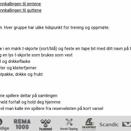
innkallingen til jentene
innkallingen til guttene
en. Hver gruppe har ulike tidspunkt for trening og oppmøte.
lle i en mørk t-skjorte (sort/blå) og feste en tape bit med ditt navn på 
 en lys t-skjorte som brukes som vest
l og drikkeflaske
ter og klisterfjerner
pakke, drikke og frukt
ie spillere deltar på samlingen
 meld forfall og hold deg hjemme
 vil man kalle inn spillere fra reservelisten på kort varsel