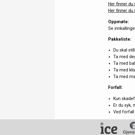
Her finner du 
Her finner du 
Oppmøte:
Se innkalling
Pakkeliste:
Du skal sti
Ta med deg
Ta med bal
Ta med klis
Ta med mat
Forfall:
Kun skadefr
Er du syk,
Ved forfall