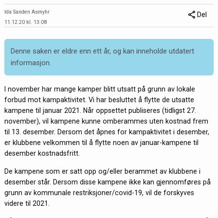
Ida Sanden Asmyhr
Del
11.12.20 kl. 13:08
Denne saken er eldre enn ett år, og kan inneholde utdatert
informasjon.
I november har mange kamper blitt utsatt på grunn av lokale
forbud mot kampaktivitet. Vi har besluttet å flytte de utsatte
kampene til januar 2021. Når oppsettet publiseres (tidligst 27.
november), vil kampene kunne omberammes uten kostnad frem
til 13. desember. Dersom det åpnes for kampaktivitet i desember,
er klubbene velkommen til å flytte noen av januar-kampene til
desember kostnadsfritt.
De kampene som er satt opp og/eller berammet av klubbene i
desember står. Dersom disse kampene ikke kan gjennomføres på
grunn av kommunale restriksjoner/covid-19, vil de forskyves
videre til 2021.