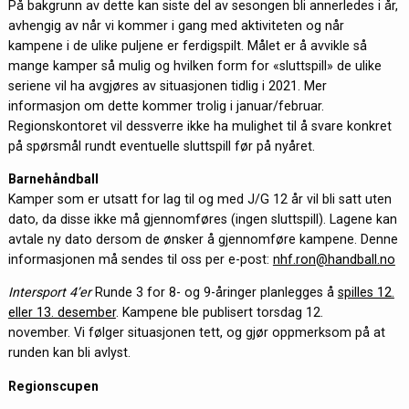
På bakgrunn av dette kan siste del av sesongen bli annerledes i år,
avhengig av når vi kommer i gang med aktiviteten og når
kampene i de ulike puljene er ferdigspilt. Målet er å avvikle så
mange kamper så mulig og hvilken form for «sluttspill» de ulike
seriene vil ha avgjøres av situasjonen tidlig i 2021. Mer
informasjon om dette kommer trolig i januar/februar.
Regionskontoret vil dessverre ikke ha mulighet til å svare konkret
på spørsmål rundt eventuelle sluttspill før på nyåret.
Barnehåndball
Kamper som er utsatt for lag til og med J/G 12 år vil bli satt uten
dato, da disse ikke må gjennomføres (ingen sluttspill). Lagene kan
avtale ny dato dersom de ønsker å gjennomføre kampene. Denne
informasjonen må sendes til oss per e-post:
nhf.ron@handball.no
Intersport 4’er
Runde 3 for 8- og 9-åringer planlegges å
spilles 12.
eller 13. desember
. Kampene ble publisert torsdag 12.
november. Vi følger situasjonen tett, og gjør oppmerksom på at
runden kan bli avlyst.
Regionscupen