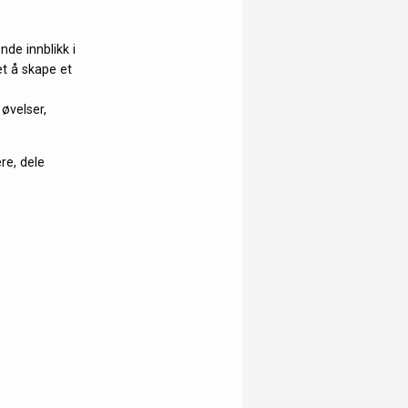
nde innblikk i
et å skape et
 øvelser,
re, dele