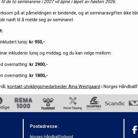
til de to seminarene i 2027 vil åpne i løpet av høsten 2026.
rksom på at påmeldingen er bindende, og at seminaravgiften ikke blir
ir nødt til å melde seg av seminaret.
t:
nkludert lunsj:
kr 950,-
ar inkluderer lunsj og middag, og du kan velge mellom:
d overnatting:
kr 2900,-
en overnatting:
kr 1800,-
mål,
kontakt utviklingsmedarbeider Aina Westgaard
i Norges Håndballf
Postadresse:
Norges Håndballforbund