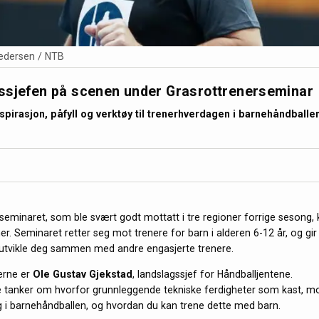
Pedersen / NTB
ssjefen på scenen under Grasrottrenerseminar
spirasjon, påfyll og verktøy til trenerhverdagen i barnehåndballe
seminaret, som ble svært godt mottatt i tre regioner forrige sesong,
er. Seminaret retter seg mot trenere for barn i alderen 6-12 år, og gir
å utvikle deg sammen med andre engasjerte trenere.
erne er
Ole Gustav Gjekstad
, landslagssjef for Håndballjentene.
e tanker om hvorfor grunnleggende tekniske ferdigheter som kast, m
ig i barnehåndballen, og hvordan du kan trene dette med barn.