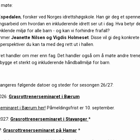
u møte:
 Espedalen
, forsker ved Norges idrettshøgskole. Han gir deg et spenne
ingsarbeid om hvordan en inkluderende idrett ser ut i dag. Hva betyr d
viklende miljø for alle barn - og kan vi forhindre frafall?
kommer
Jeanette Nilsen og Vigdis Holmeset
. Disse vil gi deg konkrete
perspektiver du kan ta med deg rett ut i hallen.
et handler om mer enn fag. Det handler også om å møte andre trene
 bygge et sterkt og inkluderende håndballmiljø for barn.
angeres følgende datoer og steder for sesongen 26/27:
2026:
Grasrottrenerseminaret i Bærum
seminaret i Bærum her!
Påmeldingsfrist er 10. september.
 2027:
Grasrottrenerseminaret i Stavanger
*
7:
Grasrottrenerseminaret på Hamar
*