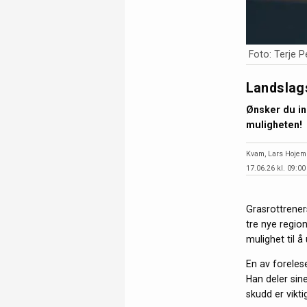
Foto: Terje 
Landslag
Ønsker du in
muligheten!
Kvam, Lars Hojem
17.06.26 kl. 09:00
Grasrottrener
tre nye region
mulighet til 
En av foreles
Han deler sin
skudd er vikt