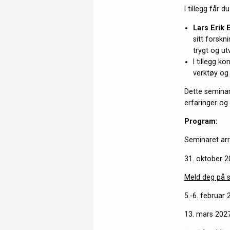
I tillegg får d
Lars Erik
sitt forskn
trygt og ut
I tillegg 
verktøy og 
Dette seminar
erfaringer og
Program:
Seminaret arr
31. oktober 
Meld deg på 
5.-6. februar
13. mars 202