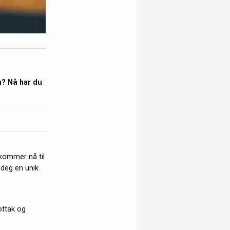
n? Nå har du
 kommer nå til
 deg en unik
ottak og