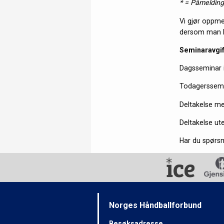
* = Påmelding 
Vi gjør oppme
dersom man bl
Seminaravgif
Dagsseminar i
Todagerssemin
Deltakelse me
Deltakelse ut
Har du spørs
Norges Håndballforbund
Besøksadresse