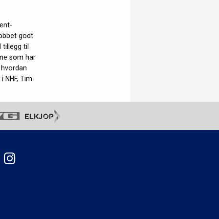
ent-
jobbet godt
illegg til
rne som har
e hvordan
i NHF, Tim-