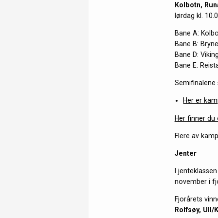
Kolbotn, Run
lørdag kl. 10.0
Bane A: Kolbo
Bane B: Bryne
Bane D: Viking
Bane E: Reist
Semifinalene 
Her er kamp
Her finner du
Flere av kamp
Jenter
I jenteklassen
november i fjo
Fjorårets vinn
Rolfsøy, Ull/