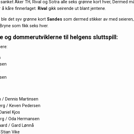
 sanket Aker TH, Rival og Sotra alle seks grønne kort hver, Dermed m
or å kåre finnerlaget.
Rival
gikk seirende ut blant jentene.
 ble det syv grønne kort
Sandes
som dermed stikker av med seieren,
 Bryne som fikk seks hver.
og dommerutviklerne til helgens sluttspill:
ere:
n
rsen
n
ilsen
n / Dennis Martinsen
erg / Keven Pedersen
Daniel Kjos
berg / Oda Hermansen
aard / Gard Lønnå
 Stian Vike