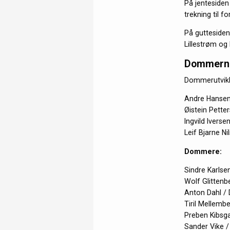
På jentesiden
trekning til f
På guttesiden
Lillestrøm og
Dommerne 
Dommerutvikl
Andre Hanse
Øistein Pette
Ingvild Iverse
Leif Bjarne N
Dommere:
Sindre Karlse
Wolf Glittenb
Anton Dahl / 
Tiril Mellem
Preben Kibsg
Sander Vike /