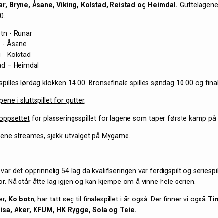
ar, Bryne, Åsane, Viking, Kolstad, Reistad og Heimdal.
Guttelagene
0.
tn - Runar
 - Åsane
 - Kolstad
ad – Heimdal
spilles lørdag klokken 14.00. Bronsefinale spilles søndag 10.00 og fin
ene i sluttspillet for gutter
.
 oppsettet
for plasseringsspillet for lagene som taper første kamp på 
ene streames, sjekk utvalget på
Mygame.
 var det opprinnelig 54 lag da kvalifiseringen var ferdigspilt og seriespill
r. Nå står åtte lag igjen og kan kjempe om å vinne hele serien.
er,
Kolbotn
, har tatt seg til finalespillet i år også. Der finner vi også
Ti
Kisa, Aker, KFUM, HK Rygge, Sola og Teie.