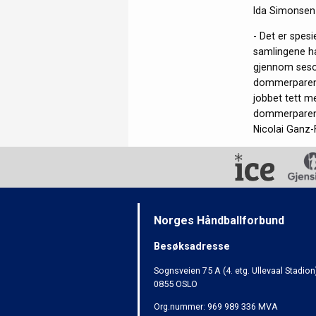
Ida Simonsen 
- Det er spes
samlingene har
gjennom sesong
dommerparene 
jobbet tett m
dommerparene 
Nicolai Ganz-F
Norges Håndballforbund
Besøksadresse
Sognsveien 75 A (4. etg. Ullevaal Stadion
0855 OSLO
Org.nummer: 969 989 336 MVA