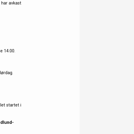
 har avkast
ale 14.00.
lørdag.
et startet i
ndlund-