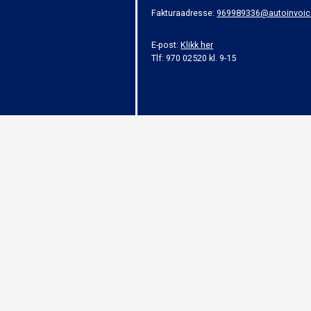
Fakturaadresse:
969989336@autoinvoic
E-post:
Klikk her
Tlf: 970 02520 kl. 9-15
Alt innhold er beskyttet i henhold til lov