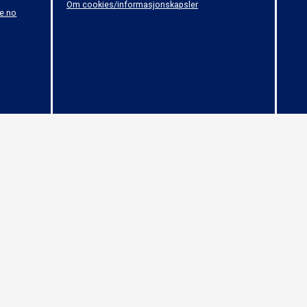
Om cookies/informasjonskapsler
e.no
© 2015 - Norges Håndballforbund - (04)
 om opphavsrett til åndsverk (Åndsverkloven). Innholdet kan ikke benyttes kommersiel