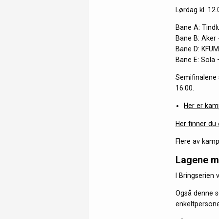
Lørdag kl. 12.0
Bane A: Tindl
Bane B: Aker 
Bane D: KFUM
Bane E: Sola 
Semifinalene 
16.00.
Her er kamp
Her finner du
Flere av kamp
Lagene me
I Bringserien
Også denne se
enkeltpersone