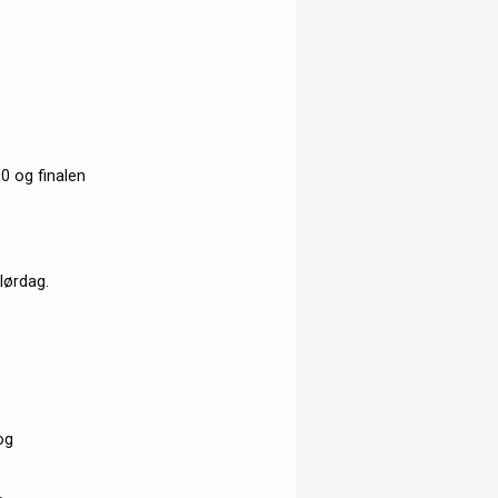
0 og finalen
lørdag.
og