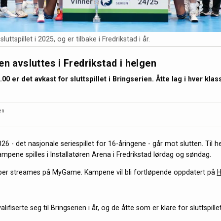
luttspillet i 2025, og er tilbake i Fredrikstad i år.
en avsluttes i Fredrikstad i helgen
.00 er det avkast for sluttspillet i Bringserien. Åtte lag i hver kl
en
26 - det nasjonale seriespillet for 16-åringene - går mot slutten. Til h
kampene spilles i Installatøren Arena i Fredrikstad lørdag og søndag.
per streames på MyGame. Kampene vil bli fortløpende oppdatert på
H
lifiserte seg til Bringserien i år, og de åtte som er klare for sluttspillet