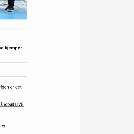
asse kjemper
elgen er det
åndball LIVE.
 er: