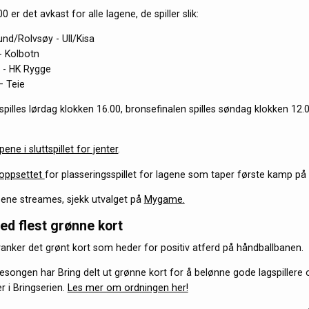
0 er det avkast for alle lagene, de spiller slik:
und/Rolvsøy - Ull/Kisa
- Kolbotn
 - HK Rygge
– Teie
spilles lørdag klokken 16.00, bronsefinalen spilles søndag klokken 12.0
ene i sluttspillet for jenter
.
 oppsettet
for plasseringsspillet for lagene som taper første kamp på 
ene streames, sjekk utvalget på
Mygame.
d flest grønne kort
 vanker det grønt kort som heder for positiv atferd på håndballbanen.
songen har Bring delt ut grønne kort for å belønne gode lagspillere 
r i Bringserien.
Les mer om ordningen her!