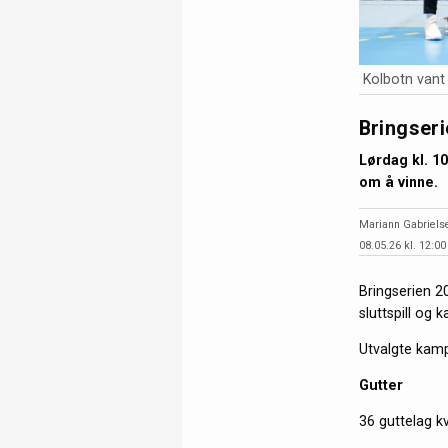
Kolbotn vant s
Bringseri
Lørdag kl. 10
om å vinne.
Mariann Gabriels
08.05.26 kl. 12:00
Bringserien 20
sluttspill og 
Utvalgte kam
Gutter
36 guttelag kva