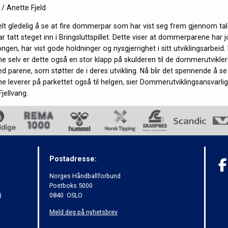
/ Anette Fjeld
ielt gledelig å se at fire dommerpar som har vist seg frem gjennom tal
 tatt steget inn i Bringsluttspillet. Dette viser at dommerparene har 
en, har vist gode holdninger og nysgjerrighet i sitt utviklingsarbeid. I t
selv er dette også en stor klapp på skulderen til de dommerutvikle
ed parene, som støtter de i deres utvikling. Nå blir det spennende å s
leverer på parkettet også til helgen, sier Dommerutviklingsansvarlig 
jellvang.
Postadresse:
Norges Håndballforbund
Postboks 5000
)
0840 OSLO
Meld deg på nyhetsbrev