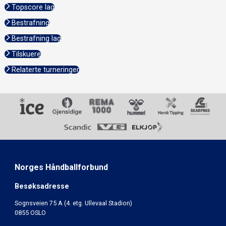
Topscore lag
Bestrafning
Bestrafning lag
Tilskuere
Relaterte turneringer
Norges Håndballforbund
Besøksadresse
Sognsveien 75 A (4. etg. Ullevaal Stadion)
0855 OSLO