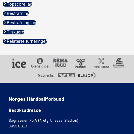
Topscore lag
Bestrafning
Bestrafning lag
Tilskuere
Relaterte turneringer
Norges Håndballforbund
Besøksadresse
Sognsveien 75 A (4. etg. Ullevaal Stadion)
0855 OSLO