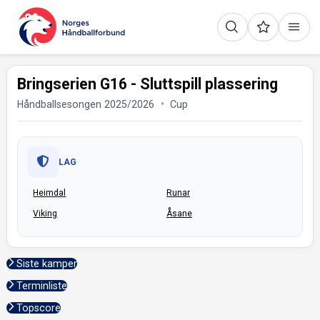
Bringserien G16 - Sluttspill plassering
Håndballsesongen 2025/2026
Cup
LAG
Heimdal
Runar
Viking
Åsane
Siste kamper
Terminliste
Topscore