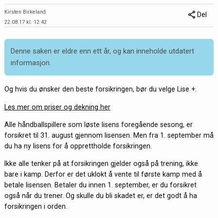
Kirsten Birkeland
Del
22.08.17 kl. 12:42
Denne saken er eldre enn ett år, og kan inneholde utdatert
informasjon.
Og hvis du ønsker den beste forsikringen, bør du velge Lise +.
Les mer om priser og dekning her
Alle håndballspillere som løste lisens foregående sesong, er
forsikret til 31. august gjennom lisensen. Men fra 1. september må
du ha ny lisens for å opprettholde forsikringen.
Ikke alle tenker på at forsikringen gjelder også på trening, ikke
bare i kamp. Derfor er det uklokt å vente til første kamp med å
betale lisensen. Betaler du innen 1. september, er du forsikret
også når du trener. Og skulle du bli skadet er, er det godt å ha
forsikringen i orden.