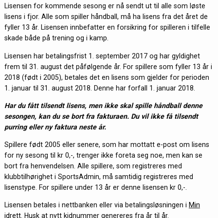
Lisensen for kommende sesong er nå sendt ut til alle som løste
lisens i fjor. Alle som spiller håndball, må ha lisens fra det året de
fyller 13 år. Lisensen innbefatter en forsikring for spilleren i tilfelle
skade både på trening og i kamp.
Lisensen har betalingsfrist 1. september 2017 og har gyldighet
frem til 31. august det påfølgende år. For spillere som fyller 13 år i
2018 (født i 2005), betales det en lisens som gjelder for perioden
1. januar til 31. august 2018. Denne har forfall 1. januar 2018.
Har du fått tilsendt lisens, men ikke skal spille håndball denne
sesongen, kan du se bort fra fakturaen. Du vil ikke få tilsendt
purring eller ny faktura neste år.
Spillere født 2005 eller senere, som har mottatt e-post om lisens
for ny sesong til kr 0,-, trenger ikke foreta seg noe, men kan se
bort fra henvendelsen. Alle spillere, som registreres med
klubbtilhørighet i SportsAdmin, må samtidig registreres med
lisenstype. For spillere under 13 år er denne lisensen kr 0,-.
Lisensen betales i nettbanken eller via betalingsløsningen i
Min
idrett
. Husk at nytt kidnummer genereres fra år til år.