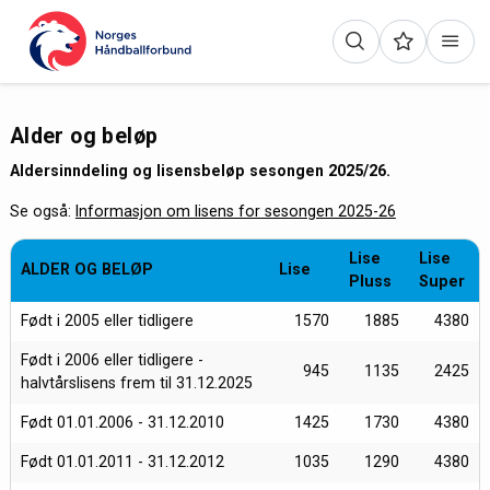
Alder og beløp
Aldersinndeling og lisensbeløp sesongen 2025/26.
Se også:
Informasjon om lisens for sesongen 2025-26
Lise
Lise
ALDER OG BELØP
Lise
Pluss
Super
Født i 2005 eller tidligere
1570
1885
4380
Født i 2006 eller tidligere -
945
1135
2425
halvtårslisens frem til 31.12.2025
Født 01.01.2006 - 31.12.2010
1425
1730
4380
Født 01.01.2011 - 31.12.2012
1035
1290
4380