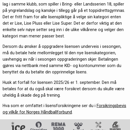
lag i samme klubb, som spiller i Bring- eller Landsserien 18, spiller
på yngrelandslag og kanskje i tillegg går på et toppidrettsgymnas.
Det er fritt fram for alle lisenspliktige å velge sin kategori enten
det er Lise, Lise Pluss eller Lise Super. Det er derfor viktig at den
enkelte selv nøye setter seg inn i de ulike vilkårene og velger den
kategori man mener passer best.
Dersom du ønsker å oppgradere lisensen underveis i sesongen,
må du betale hele mellomlegget til den nye lisenskategorien,
uavhengig av når i sesongen oppgraderingen skjer. Betalingen
gjøres via nettbank med samme KID- og kontonummer som du
benyttet da du betalte din opprinnelige lisens.
Husk at forfall for lisensen 2025/26 er 1. september. Den må
betales for at du også skal være forsikret dersom du skulle være
uheldig å skade deg på trening.
Hva som er omfattet i lisensforsikringene ser du i
Forsikringsbevis
og vilkår for Norges Håndballforbund
.