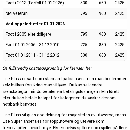
Født i 2013 (Forfall 01.01.2026)
530
660
2425
NM Veteran
795
960
2425
Ved oppstart etter 01.01.2026
Født i 2005 eller tidligere
795
960
2425
Født 01.01.2006 - 31.12.2010
725
880
2425
Født 01.01.2011 - 31.12.2012
530
660
2425
Se fullstendig kostnadsgrunnlag for lisensen her
Lise Pluss er satt som standard på lisensen, men man bestemmer
selv hvilken forsikring man vil løse. Du kan selv endre
lisenskategori når du betaler via betalingsløsningen i Min Idrett
eller du kan betale beløpet for kategorien du ønsker dersom
nettbank benyttes.
Lise Pluss vil gi en god dekning for majoriteten av utøverne, mens
Lise Super anbefales for topputøvere og utøvere som
trener/spiller spesielt mye. Eksempelvis spillere som spiller på flere