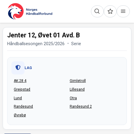
Jenter 12, Øvet 01 Avd. B
Håndballsesongen 2025/2026
Serie
LAG
AK 28 4
Gimletroll
Greipstad
Lillesand
Lund
Otra
Randesund
Randesund 2
Øvrebø