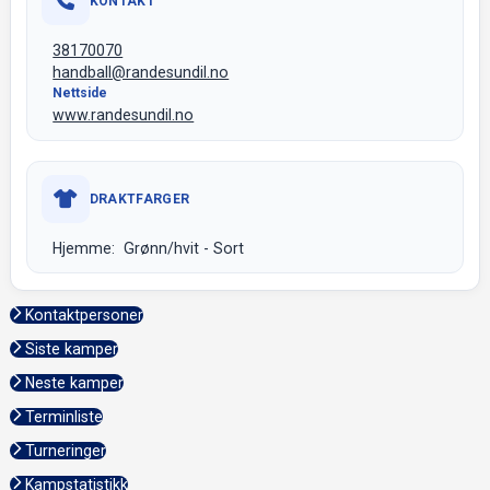
KONTAKT
38170070
handball@randesundil.no
Nettside
www.randesundil.no
DRAKTFARGER
Hjemme: Grønn/hvit - Sort
Kontaktpersoner
Siste kamper
Neste kamper
Terminliste
Turneringer
Kampstatistikk