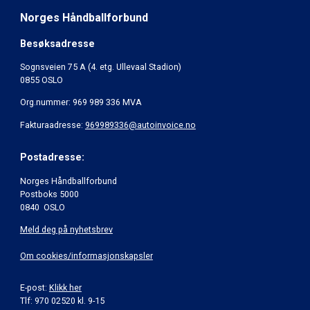
Norges Håndballforbund
Besøksadresse
Sognsveien 75 A (4. etg. Ullevaal Stadion)
0855 OSLO
Org.nummer: 969 989 336 MVA
Fakturaadresse:
969989336@autoinvoice.no
Postadresse:
Norges Håndballforbund
Postboks 5000
0840 OSLO
Meld deg på nyhetsbrev
Om cookies/informasjonskapsler
E-post:
Klikk her
Tlf: 970 02520 kl. 9-15