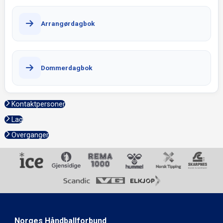
Arrangørdagbok
Dommerdagbok
Kontaktpersoner
Lag
Overganger
Norges Håndballforbund