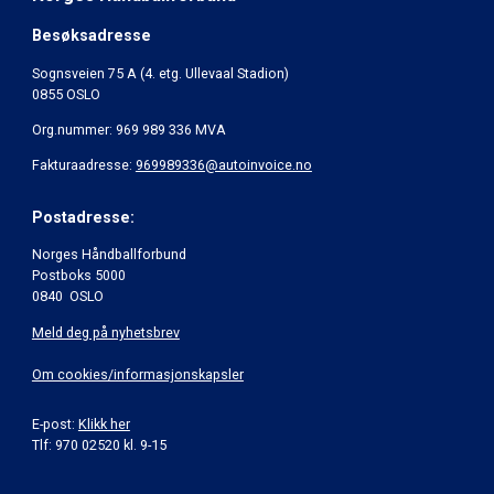
Besøksadresse
Sognsveien 75 A (4. etg. Ullevaal Stadion)
0855 OSLO
Org.nummer: 969 989 336 MVA
Fakturaadresse:
969989336@autoinvoice.no
Postadresse:
Norges Håndballforbund
Postboks 5000
0840 OSLO
Meld deg på nyhetsbrev
Om cookies/informasjonskapsler
E-post:
Klikk her
Tlf: 970 02520 kl. 9-15