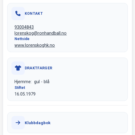
KONTAKT
93004843
lorenskog@ronhandball.no
Nettside
www.lorenskoghk.no
DRAKTFARGER
Hjemme: gul - blå
Stiftet
16.05.1979
Klubbdagbok