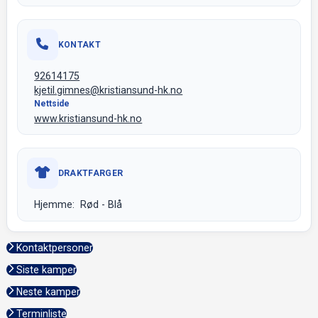
KONTAKT
92614175
kjetil.gimnes@kristiansund-hk.no
Nettside
www.kristiansund-hk.no
DRAKTFARGER
Hjemme: Rød - Blå
Kontaktpersoner
Siste kamper
Neste kamper
Terminliste