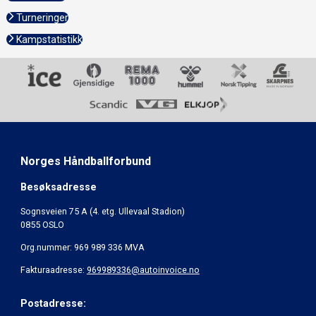
Turneringer
Kampstatistikk
Norges Håndballforbund
Besøksadresse
Sognsveien 75 A (4. etg. Ullevaal Stadion)
0855 OSLO
Org.nummer: 969 989 336 MVA
Fakturaadresse:
969989336@autoinvoice.no
Postadresse: