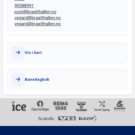
90588991
post@braatthallen.no
vegard@braatthallen.no
vegard@braatthallen.no
Vis i kart
Banedagbok