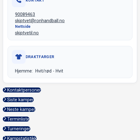
KONTAKT
90089463
skiptvet@ronhandball.no
Nettside
skiptvetil.no
DRAKTFARGER
Hjemme: Hvit/rød - Hvit
Kontaktpersoner
Siste kamper
Neste kamper
Terminliste
Turneringer
Kampstatistikk