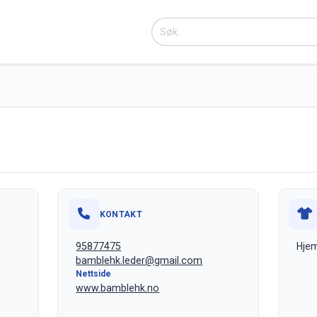
KONTAKT
95877475
Hjem
bamblehk.leder@gmail.com
Nettside
www.bamblehk.no