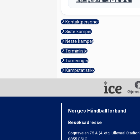
Skjærgårdshallen - håndball
Kontaktpersoner
Siste kamper
Neste kamper
Terminliste
Turneringer
Kampstatistikk
Norges Håndballforbund
Besøksadresse
Sognsveien 75 A (4. etg. Ullevaal Stadion
0855 OSLO