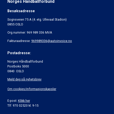
Norges Håndballforbund
Besøksadresse
Sognsveien 75 A (4. etg. Ullevaal Stadion)
0855 OSLO
Org.nummer: 969 989 336 MVA
Fakturaadresse:
969989336@autoinvoice.no
Postadresse:
Norges Håndballforbund
Postboks 5000
0840 OSLO
Meld deg på nyhetsbrev
Om cookies/informasjonskapsler
E-post:
Klikk her
Tlf: 970 02520 kl. 9-15