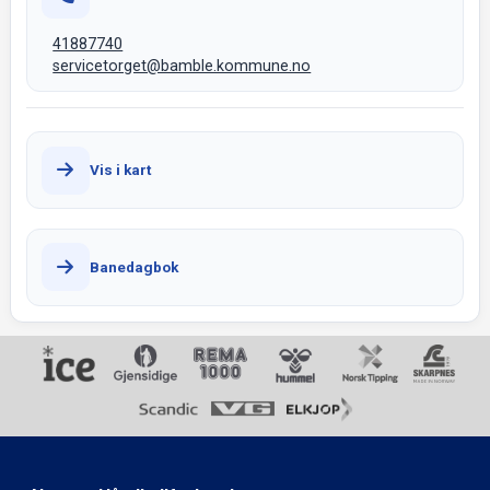
41887740
servicetorget@bamble.kommune.no
Vis i kart
Banedagbok