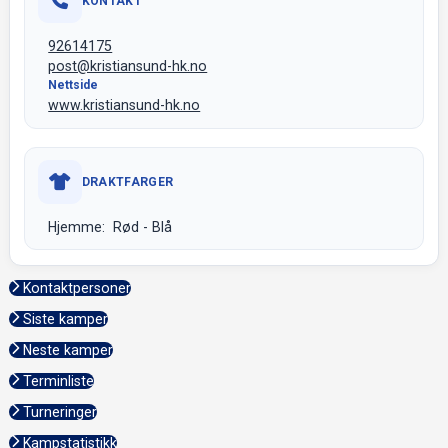
KONTAKT
92614175
post@kristiansund-hk.no
Nettside
www.kristiansund-hk.no
DRAKTFARGER
Hjemme: Rød - Blå
Kontaktpersoner
Siste kamper
Neste kamper
Terminliste
Turneringer
Kampstatistikk