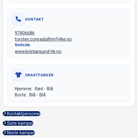
KONTAKT
97406686
torsten.conrads@mrfylke.no
Nettside
www.kristiansund-hk.no
DRAKTFARGER
Hjemme: Rød - Blå
Borte: Blå - Blå
Kontaktpersoner
Siste kamper
Neste kamper