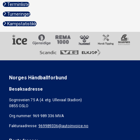
Terminliste
Turneringer
Kampstatistikk
Norges Håndballforbund
Besøksadresse
Sognsveien 75 A (4. etg. Ullevaal Stadion)
0855 OSLO
Org.nummer: 969 989 336 MVA
Fakturaadresse:
969989336@autoinvoice.no