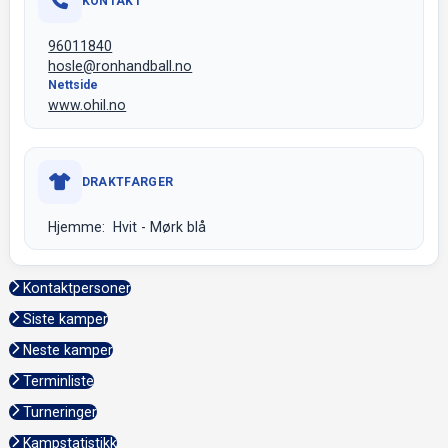
KONTAKT
96011840
hosle@ronhandball.no
Nettside
www.ohil.no
DRAKTFARGER
Hjemme: Hvit - Mørk blå
Kontaktpersoner
Siste kamper
Neste kamper
Terminliste
Turneringer
Kampstatistikk