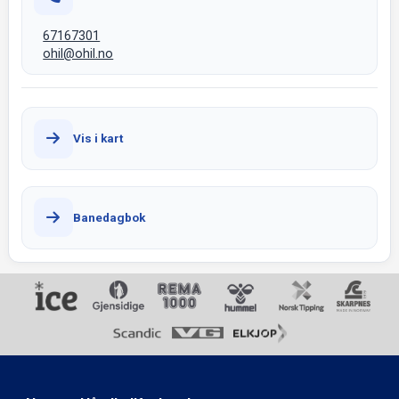
67167301
ohil@ohil.no
Vis i kart
Banedagbok