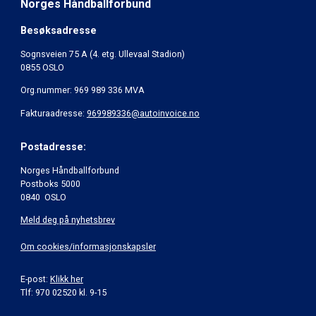
Norges Håndballforbund
Besøksadresse
Sognsveien 75 A (4. etg. Ullevaal Stadion)
0855 OSLO
Org.nummer: 969 989 336 MVA
Fakturaadresse:
969989336@autoinvoice.no
Postadresse:
Norges Håndballforbund
Postboks 5000
0840 OSLO
Meld deg på nyhetsbrev
Om cookies/informasjonskapsler
E-post:
Klikk her
Tlf: 970 02520 kl. 9-15