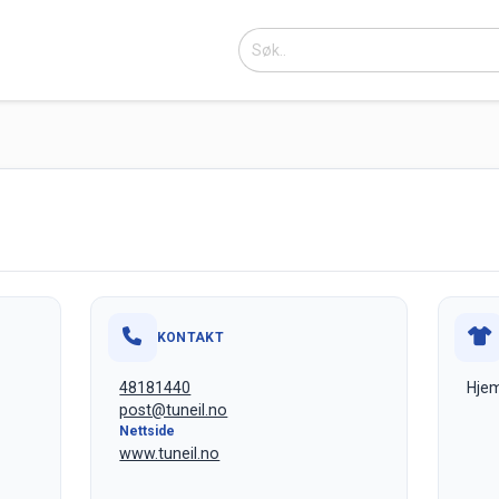
KONTAKT
48181440
Hje
post@tuneil.no
Nettside
www.tuneil.no