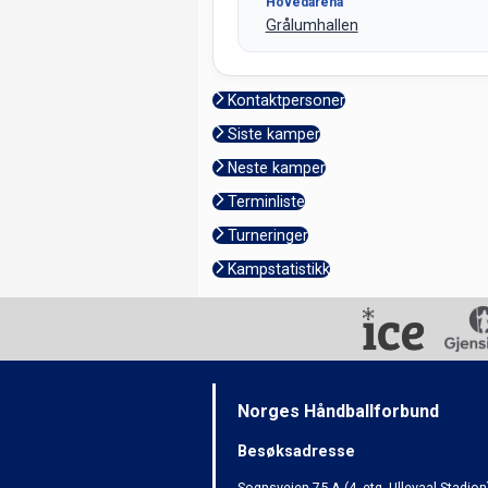
Hovedarena
Grålumhallen
Kontaktpersoner
Siste kamper
Neste kamper
Terminliste
Turneringer
Kampstatistikk
Norges Håndballforbund
Besøksadresse
Sognsveien 75 A (4. etg. Ullevaal Stadion