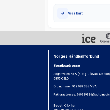
Vis i kart
Norges Håndballforbund
Besøksadresse
Sognsveien 75 A (4. etg. Ullevaal Stadion
0855 OSLO
Org.nummer: 969 989 336 MVA
Fakturaadresse:
969989336@autoinvoic
E-post:
Klikk her