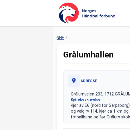
NHF
Grålumhallen
ADRESSE
Grålumveien 203, 1712 GRÅLU
Kjørebeskrivelse
Kjør av E6 (nord for Sarpsborg)
og velg rv 114, kjør ca 1 km og t
fotballbane og før Grålum skole,