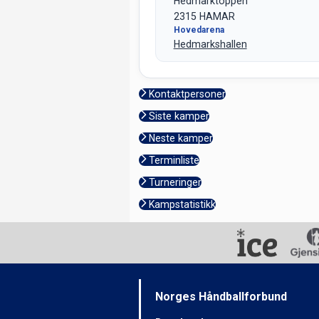
Hedmarktoppen
2315 HAMAR
Hovedarena
Hedmarkshallen
Kontaktpersoner
Siste kamper
Neste kamper
Terminliste
Turneringer
Kampstatistikk
Norges Håndballforbund