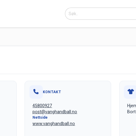
KONTAKT
45800927
Hjem
post@vanghandball.no
Bort
Nettside
www.vanghandball.no