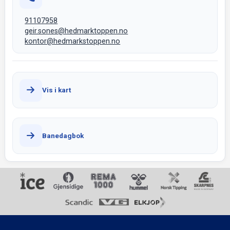
91107958
geir.sones@hedmarktoppen.no
kontor@hedmarkstoppen.no
Vis i kart
Banedagbok