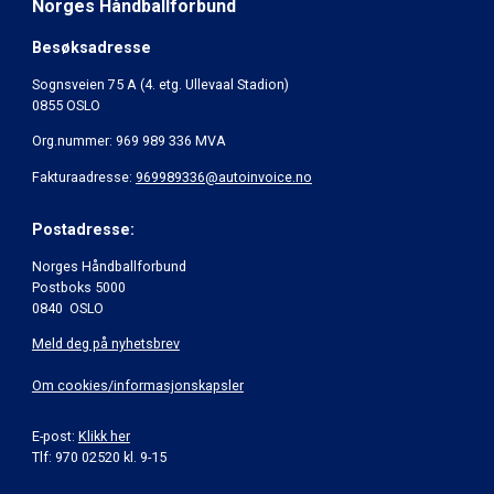
Norges Håndballforbund
Besøksadresse
Sognsveien 75 A (4. etg. Ullevaal Stadion)
0855 OSLO
Org.nummer: 969 989 336 MVA
Fakturaadresse:
969989336@autoinvoice.no
Postadresse:
Norges Håndballforbund
Postboks 5000
0840 OSLO
Meld deg på nyhetsbrev
Om cookies/informasjonskapsler
E-post:
Klikk her
Tlf: 970 02520 kl. 9-15