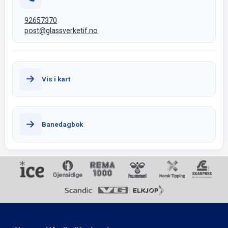
92657370
post@glassverketif.no
Vis i kart
Banedagbok