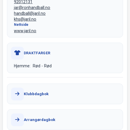
92012131
jar@ronhandball.no
handball@jaril.no
khs@jaril.no
Nettside
www.jaril.no
DRAKTFARGER
Hjemme: Rød - Rød
Klubbdagbok
Arrangørdagbok