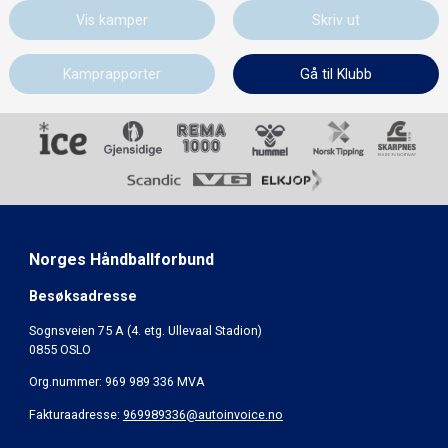
Vis kamper
Skriv ut
Kamprapporter
Gå til Klubb
Norges Håndballforbund
Besøksadresse
Sognsveien 75 A (4. etg. Ullevaal Stadion)
0855 OSLO
Org.nummer: 969 989 336 MVA
Fakturaadresse:
969989336@autoinvoice.no