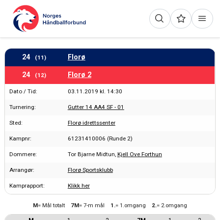
24
Florø
(11)
24
Florø 2
(12)
Dato / Tid:
03.11.2019 kl. 14:30
Turnering:
Gutter 14 AA4 SF - 01
Sted:
Florø idrettssenter
Kampnr:
61231410006 (Runde 2)
Dommere:
Tor Bjarne Midtun,
Kjell Ove Forthun
Arrangør:
Florø Sportsklubb
Kamprapport:
Klikk her
M
= Mål totalt
7M
= 7-m mål
1.
= 1.omgang
2.
= 2.omgang