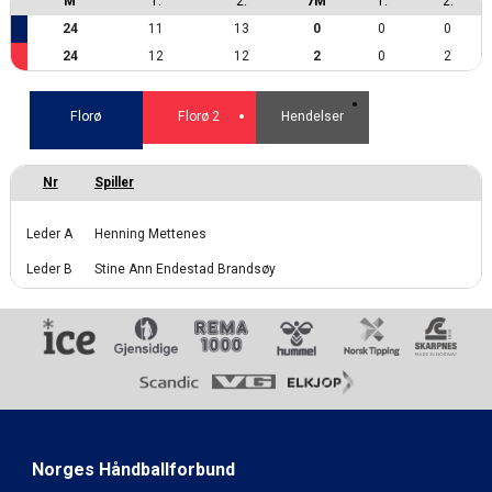
M
1.
2.
7M
1.
2.
24
11
13
0
0
0
24
12
12
2
0
2
Florø
Florø 2
Hendelser
Leder A
Henning Mettenes
Leder B
Stine Ann Endestad Brandsøy
Norges Håndballforbund