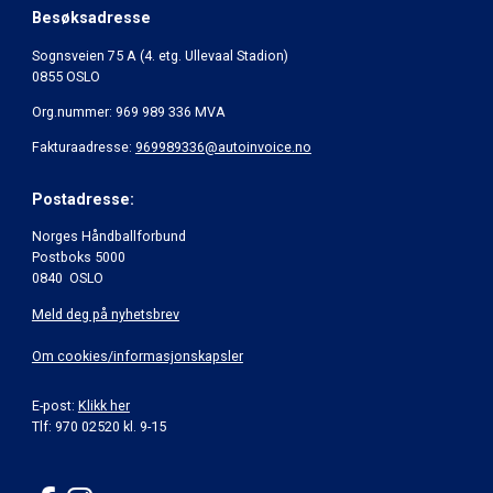
Besøksadresse
Sognsveien 75 A (4. etg. Ullevaal Stadion)
0855 OSLO
Org.nummer: 969 989 336 MVA
Fakturaadresse:
969989336@autoinvoice.no
Postadresse:
Norges Håndballforbund
Postboks 5000
0840 OSLO
Meld deg på nyhetsbrev
Om cookies/informasjonskapsler
E-post:
Klikk her
Tlf: 970 02520 kl. 9-15