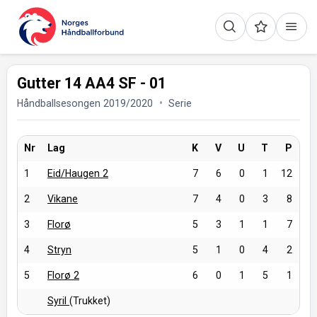
Gutter 14 AA4 SF - 01
Håndballsesongen 2019/2020
Serie
Nr
Lag
K
V
U
T
P
1
Eid/Haugen 2
7
6
0
1
12
2
Vikane
7
4
0
3
8
3
Florø
5
3
1
1
7
4
Stryn
5
1
0
4
2
5
Florø 2
6
0
1
5
1
Syril
(Trukket)