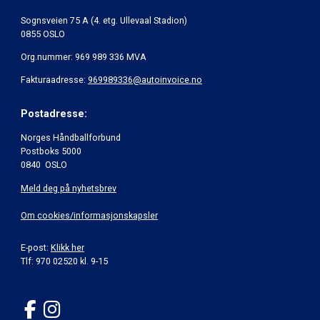
Sognsveien 75 A (4. etg. Ullevaal Stadion)
0855 OSLO
Org.nummer: 969 989 336 MVA
Fakturaadresse:
969989336@autoinvoice.no
Postadresse:
Norges Håndballforbund
Postboks 5000
0840 OSLO
Meld deg på nyhetsbrev
Om cookies/informasjonskapsler
E-post:
Klikk her
Tlf: 970 02520 kl. 9-15