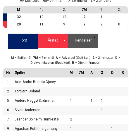
M
= Mål totalt
7M
= 7-m mål
1.
= 1.omgang
2.
= 2.omgang
M
1.
2.
7M
1.
2.
32
19
13
2
1
1
20
11
9
2
2
0
Florø
Årstad
Hendelser
M
= Spillemål
7M
= 7-m mål
A
= Advarsel (Gult kort)
2
= 2 minutter
D
=
Diskvalifikasjon (Rødt kort)
R
= Disk m/rapport
1
Axel Andre Brendø Gjørøy
2
Torbjørn Osland
1
5
Anders Heggø Strømmen
1
1
1
6
Sivert Andersen
1
7
Leander Solheim Humlestøl
2
9
Agashan Puththisigamany
1
1