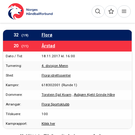
32
Florø
(19)
20
Årstad
(11)
Dato / Tid:
18.11.2017 kl. 16:00
Turnering:
4. divisjon Menn
Sted:
Florø idrettssenter
Kampnr:
618302001 (Runde 1)
Dommere:
Torstein Egil Kvam
,
Asbjørn Kjetil Grinde Håre
Arrangør:
Florø Sportsklubb
Tilskuere:
100
Kamprapport:
Klikk her