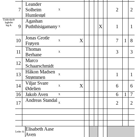
Leander
7
Solheim
2
2
X
Humlestøl
Underskrift
Agashan
lagleder
lag A:
9
Puththisigamany
X
1
1
X
Jonas Grotle
10
X
7
1
8
X
Frøyen
Thomas
11
3
3
X
Berhane
Marco
12
Schaarschmidt
Håkon Madsen
13
1
1
X
Strømmen
Viljar Svare
14
X
6
6
X
Ødelien
16
Jakob Aven
6
1
7
X
Andreas Standal
17
2
2
X
Elisabeth Aase
Leder A:
Aven