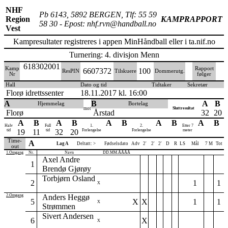
NHF
Pb 6143, 5892 BERGEN, Tlf: 55 59
Region
KAMPRAPPORT
58 30 - Epost: nhf.rvn@handball.no
Vest
Kampresultater registreres i appen MinHåndball eller i ta.nif.no
Turnering: 4. divisjon Menn
618302001
Kamp
Rapport
6607372
100
ResPIN
Tilskuere
Dommerutg.
Nr
følger
Hall
Dato og tid
Tidtaker
Sekretær
Florø idrettssenter
18.11.2017 kl. 16:00
A
B
A
B
Hjemmelag
Bortelag
mot
Sluttresultat
Florø
Årstad
32
20
A
B
A
B
A
B
A
B
A
B
Halv
Full
1.
2.
Etter 7
tid
19
11
tid
32
20
Forlengelse
Forlengelse
meter
Time-
A
Lag A
Deltatt: >
Fødselsdato
Adv
2'
2'
2'
D
R
LS
Mål
7 M
Tot
out
1.Omgang
Nr.
Navn
DD.MM.ÅÅÅÅ
Axel Andre
1
Brendø Gjørøy
Torbjørn Osland
2
1
1
X
2.Omgang
Anders Heggø
5
X
X
1
1
X
Strømmen
Sivert Andersen
6
X
X